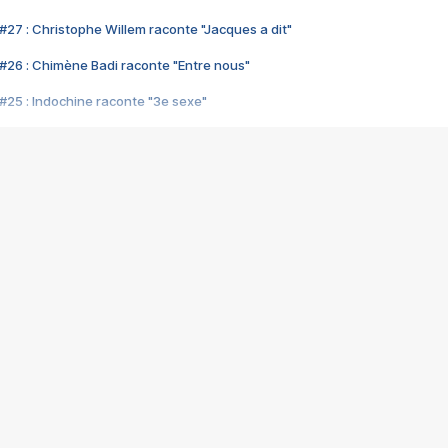
#27 : Christophe Willem raconte "Jacques a dit"
#26 : Chimène Badi raconte "Entre nous"
#25 : Indochine raconte "3e sexe"
#24 : Zaho raconte "C'est chelou"
#23 : Patrick Bruel raconte "Au café des délices"
#22 : Kyo raconte "Le chemin"
#21 : Nolwenn Leroy raconte "Cassé"
#20 : Patrick Hernandez raconte "Born to be alive"
#19 : Lorie raconte "Près de moi"
#18 : Michael Jones raconte "A nos actes manqués" (avec Jean-Jacque
#17 : Khaled raconte "Aïcha"
#16 : Corneille raconte "Parce qu'on vient de loin"