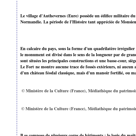
Le village d'Authevernes (Eure) possède un édifice militaire d
Normandie. La période de l'Histoire tant appréciée de Monsie
En calcaire du pays, sous la forme d'un quadrilatère irrégulier
le monument est divisé dans le sens de la longueur par de gra
sont situées les principales constructions et une basse-cour, sièg
Le Fort ne montre aucune trace de fossés extérieurs, ni aucun a
d'un château féodal classique, mais d'un manoir fortifié, ou ma
© Ministère de la Culture (France), Médiathèque du patrimoi
© Ministère de la Culture (France), Médiathèque du patrimoi
Il se compose de plusieurs corps de bâtiments : le logis du maî