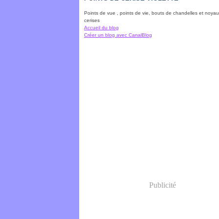
Points de vue , points de vie, bouts de chandelles et noya
cerises
Accueil du blog
Créer un blog avec CanalBlog
Publicité