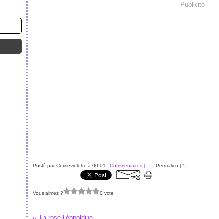
Publicité
Posté par Ceriseviolette à 00:01 -
Commentaires [
…
]
- Permalien [
#
]
Vous aimez ?
0 vote
La rose Léopoldine