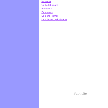
Nomade
Un bulot géant
Festivités
Des roses
Le père Hamel
Une ferme hydrolienne
Publicité