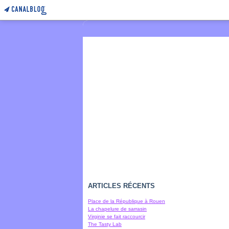
ARTICLES RÉCENTS
Place de la République à Rouen
La chapelure de sarrasin
Virginie se fait raccourcir
The Tasty Lab