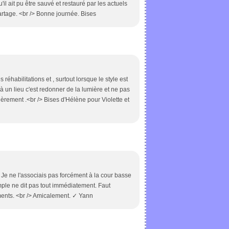
'il ait pu être sauvé et restauré par les actuels
partage. <br /> Bonne journée. Bises
s réhabilitations et , surtout lorsque le style est
 un lieu c'est redonner de la lumière et ne pas
ièrement .<br /> Bises d'Hélène pour Violette et
. Je ne l'associais pas forcément à la cour basse
ple ne dit pas tout immédiatement. Faut
ements. <br /> Amicalement. ✓ Yann