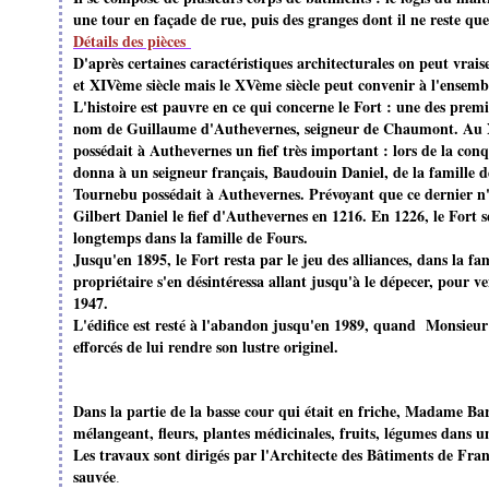
une tour en façade de rue, puis des granges dont il ne reste qu
Détails des pièces
D'après certaines caractéristiques architecturales on peut vrai
et XIVème siècle mais le XVème siècle peut convenir à l'ensemb
L'histoire est pauvre en ce qui concerne le Fort : une des premi
nom de Guillaume d'Authevernes, seigneur de Chaumont. Au XI
possédait à Authevernes un fief très important : lors de la co
donna à un seigneur français, Baudouin Daniel, de la famille 
Tournebu possédait à Authevernes. Prévoyant que ce dernier n'au
Gilbert Daniel le fief d'Authevernes en 1216. En 1226, le Fort s
longtemps dans la famille de Fours.
Jusqu'en 1895, le Fort resta par le jeu des alliances, dans la fa
propriétaire s'en désintéressa allant jusqu'à le dépecer, pour ven
1947.
L'édifice est resté à l'abandon jusqu'en 1989, quand Monsieur
efforcés de lui rendre son lustre originel.
Dans la partie de la basse cour qui était en friche, Madame Bar
mélangeant, fleurs, plantes médicinales, fruits, légumes dans u
Les travaux sont dirigés par l'Architecte des Bâtiments de Fra
sauvée
.