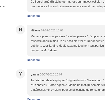
Ce lieu chargé d'histoire est impressionnant et c'est bien qu
propriétaires. Un endroit intéressant à visiter et merci du 
ux de
Répondre
H
Hélène
07/07/2026 15:07
Même si je ne suis pas très " vieilles pierres " , j'apprécie le
respecté dans la mesure du possible !<br /> Redonner vie à
oublier .....Les jardins Médiévaux me touchent tout particul
bonjour à Mr Sakura .
Répondre
Y
yannn
06/07/2026 20:07
Tu fais bien de m'expliquer l'origine du nom " basse cour "
d'un château. Partie agricole. Même un mot qui semble sim
s'intéresser. <br /> Merci pour ce billet riche de renseign
Répondre