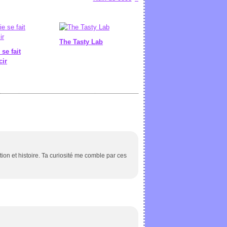
The Tasty Lab
 se fait
cir
tion et histoire. Ta curiosité me comble par ces