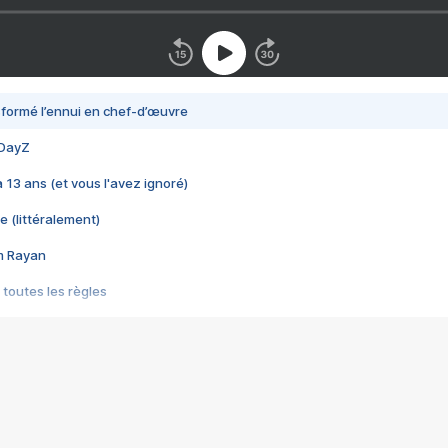
nsformé l’ennui en chef-d’œuvre
 DayZ
 a 13 ans (et vous l'avez ignoré)
e (littéralement)
im Rayan
 toutes les règles
s les jeux vidéo
us choquant de Rockstar ? - Le scandale BULLY
e plus moche de Steam
du RÊVE tourne au CAUCHEMAR