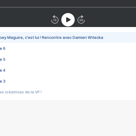
bey Maguire, c'est lui ! Rencontre avec Damien Witecka
e 6
e 5
e 4
e 3
s créatrices de la VF !
e 2
e 1
e Mektoub My Love arrive enfin ! Rencontre avec Shaïn Boumedine et Sal
i : après Toni en famille