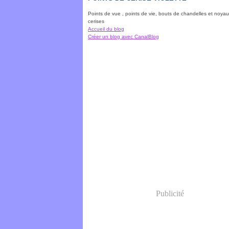
Points de vue , points de vie, bouts de chandelles et noya
cerises
Accueil du blog
Créer un blog avec CanalBlog
Publicité