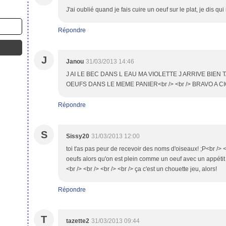
J'ai oublié quand je fais cuire un oeuf sur le plat, je dis 
Répondre
J
Janou
31/03/2013 14:46
J AI LE BEC DANS L EAU MA VIOLETTE J ARRIVE BIEN T
OEUFS DANS LE MEME PANIER<br /> <br /> BRAVO A CIGA
Répondre
S
Sissy20
31/03/2013 12:00
toi t'as pas peur de recevoir des noms d'oiseaux! ;P<br /> <
oeufs alors qu'on est plein comme un oeuf avec un appétit d
<br /> <br /> <br /> <br /> ça c'est un chouette jeu, alors!
Répondre
T
tazette2
31/03/2013 09:44