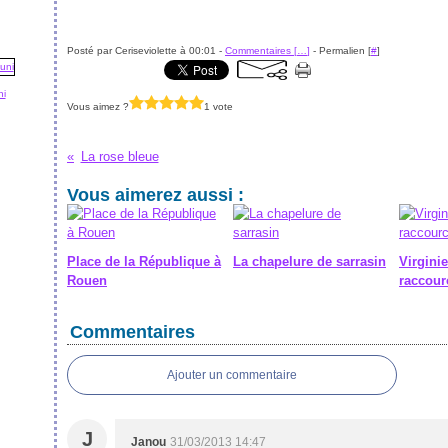
Posté par Ceriseviolette à 00:01 -
Commentaires [
…
]
- Permalien [
#
]
ni
Vous aimez ?
1 vote
La rose bleue
Vous aimerez aussi :
Place de la République à
La chapelure de sarrasin
Virginie
Rouen
raccour
Commentaires
Ajouter un commentaire
J
Janou
31/03/2013 14:47