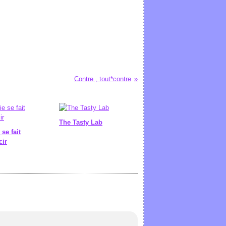
Contre , tout*contre
The Tasty Lab
 se fait
cir