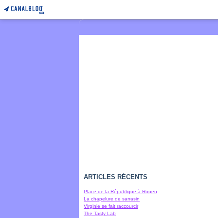
ARTICLES RÉCENTS
Place de la République à Rouen
La chapelure de sarrasin
Virginie se fait raccourcir
The Tasty Lab