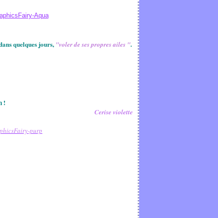
 dans quelques jours,
.
"voler de ses propres ailes "
n !
Cerise violette