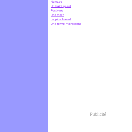
Nomade
Un bulot géant
Festivités
Des roses
Le père Hamel
Une ferme hydrolienne
Publicité