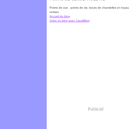
Points de vue , points de vie, bouts de chandelles et noya
cerises
Accueil du blog
Créer un blog avec CanalBlog
Publicité