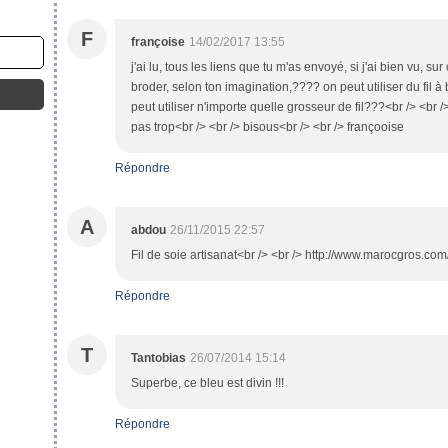
F
françoise
14/02/2017 13:55
j'ai lu, tous les liens que tu m'as envoyé, si j'ai bien vu, s
broder, selon ton imagination,???? on peut utiliser du fil à b
peut utiliser n'importe quelle grosseur de fil???<br /> <br /
pas trop<br /> <br /> bisous<br /> <br /> françooise
Répondre
A
abdou
26/11/2015 22:57
Fil de soie artisanat<br /> <br /> http://www.marocgros.com
Répondre
T
Tantobias
26/07/2014 15:14
Superbe, ce bleu est divin !!!
Répondre