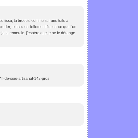
ur ce tissu, tu brodes, comme sur une toile à
roder, le tissu est tellement fin, est ce que l'on
> je te remercie, j'espère que je ne te dérange
/fil-de-soie-artisanat-142-gros