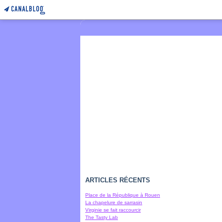
ARTICLES RÉCENTS
Place de la République à Rouen
La chapelure de sarrasin
Virginie se fait raccourcir
The Tasty Lab