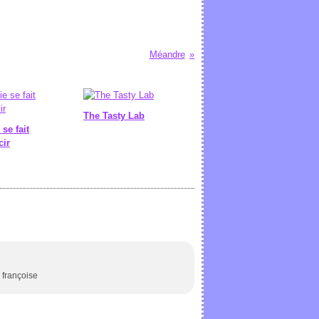
Méandre
The Tasty Lab
 se fait
cir
> françoise