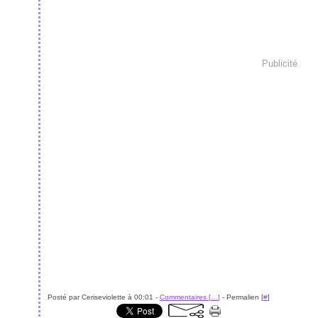
Publicité
Posté par Ceriseviolette à 00:01 -
Commentaires [
…
]
- Permalien [
#
]