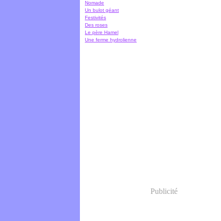
Nomade
Un bulot géant
Festivités
Des roses
Le père Hamel
Une ferme hydrolienne
Publicité