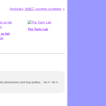
Ameizaku, 飴細工 sucettes sculptées
The Tasty Lab
 se fait
cir
s dimensions sont trop petites... <br /> <br />