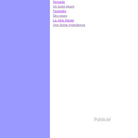
Nomade
Un bulot géant
Festivités
Des roses
Le père Hamel
Une ferme hydrolienne
Publicité