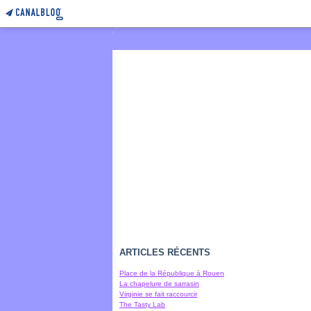
ARTICLES RÉCENTS
Place de la République à Rouen
La chapelure de sarrasin
Virginie se fait raccourcir
The Tasty Lab