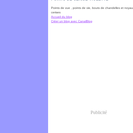
Points de vue , points de vie, bouts de chandelles et noya
cerises
Accueil du blog
Créer un blog avec CanalBlog
Publicité