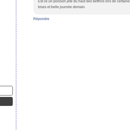
Est ce un poisson jeté du haut des beffrois lors de certaine
bises et belle journée demain.
Répondre