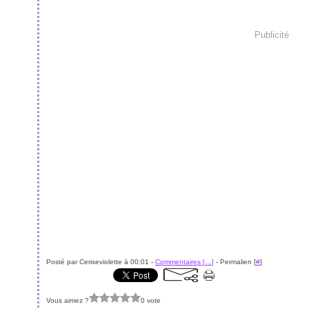
Publicité
Posté par Ceriseviolette à 00:01 -
Commentaires [
…
]
- Permalien [
#
]
Vous aimez ?
0 vote