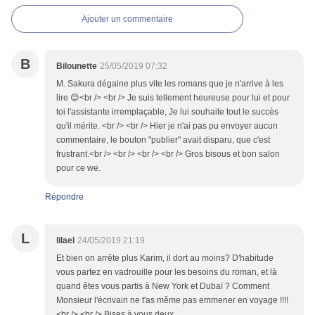
Ajouter un commentaire
B
Bilounette
25/05/2019 07:32
M. Sakura dégaine plus vite les romans que je n'arrive à les
lire 😊<br /> <br /> Je suis tellement heureuse pour lui et pour
toi l'assistante irremplaçable, Je lui souhaite tout le succès
qu'il mérite. <br /> <br /> Hier je n'ai pas pu envoyer aucun
commentaire, le bouton "publier" avait disparu, que c'est
frustrant.<br /> <br /> <br /> <br /> Gros bisous et bon salon
pour ce we.
Répondre
L
lilael
24/05/2019 21:19
Et bien on arrête plus Karim, il dort au moins? D'habitude
vous partez en vadrouille pour les besoins du roman, et là
quand êtes vous partis à New York et Dubaï ? Comment
Monsieur l'écrivain ne t'as même pas emmener en voyage !!!!
<br /> <br /> Bises à vous deux