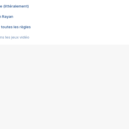
e (littéralement)
im Rayan
 toutes les règles
s les jeux vidéo
us choquant de Rockstar ? - Le scandale BULLY
e plus moche de Steam
du RÊVE tourne au CAUCHEMAR
pendant 8 heures
it… à tort
umiliés par un jeu vidéo
ire - Final Fantasy 8
ti un empire - Age of Empires