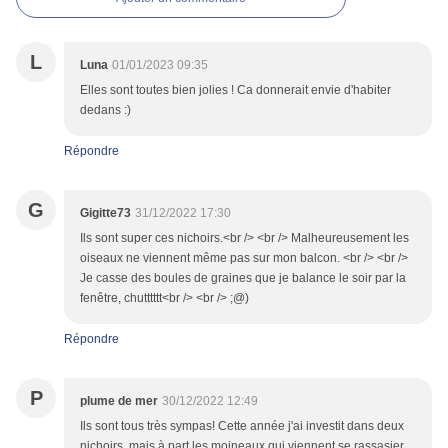
L
Luna
01/01/2023 09:35
Elles sont toutes bien jolies ! Ca donnerait envie d'habiter
dedans :)
Répondre
G
Gigitte73
31/12/2022 17:30
Ils sont super ces nichoirs.<br /> <br /> Malheureusement les
oiseaux ne viennent même pas sur mon balcon. <br /> <br />
Je casse des boules de graines que je balance le soir par la
fenêtre, chutttttt<br /> <br /> ;@)
Répondre
P
plume de mer
30/12/2022 12:49
Ils sont tous très sympas! Cette année j'ai investit dans deux
nichoirs, mais à part les moineaux qui viennent se rassasier,