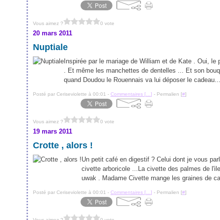
Vous aimez ?
0 vote
20 mars 2011
Nuptiale
Inspirée par le mariage de William et de Kate . Oui, le 
. Et même les manchettes de dentelles ... Et son bouq
quand Doudou le Rouennais va lui déposer le cadeau..
Posté par Ceriseviolette à 00:01 -
Commentaires [
…
]
- Permalien [
#
]
Vous aimez ?
0 vote
19 mars 2011
Crotte , alors !
Un petit café en digestif ? Celui dont je vous parl
civette arboricole ...La civette des palmes de l'i
uwak . Madame Civette mange les graines de caf
Posté par Ceriseviolette à 00:01 -
Commentaires [
…
]
- Permalien [
#
]
Vous aimez ?
0 vote