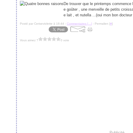
De trouver que le printemps commence bi
e goûter , une merveille de petits croiss
e lait , et nutella ...(oui mon bon docteur ,
Posté par Ceriseviolette à 16:44 -
Commentaires [
…
]
- Permalien [
#
]
Vous aimez ?
0 vote
Publicité