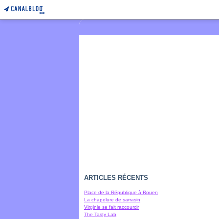
ARTICLES RÉCENTS
Place de la République à Rouen
La chapelure de sarrasin
Virginie se fait raccourcir
The Tasty Lab