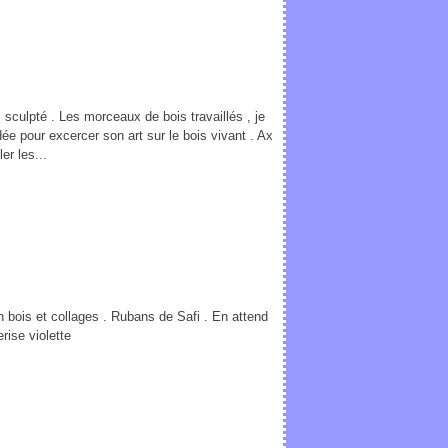
sculpté . Les morceaux de bois travaillés , je
idée pour excercer son art sur le bois vivant . Ax
er les...
n bois et collages . Rubans de Safi . En attend
erise violette