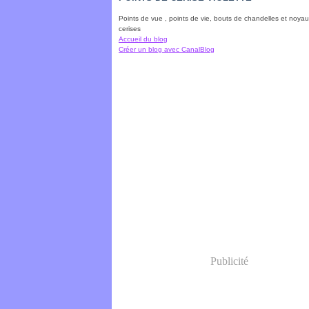
Points de vue , points de vie, bouts de chandelles et noya
cerises
Accueil du blog
Créer un blog avec CanalBlog
Publicité