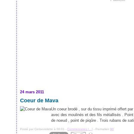
24 mars 2011
Coeur de Mava
Un coeur brodé , sur du tissu imprimé offert p
avec des moulinés et des fils métallisés . Point 
de noeud , point de piqûre . Trois rubans de satin
Posté par Ceriseviolette à 00:01 -
Commentaires [
…
]
- Permalien [
#
]