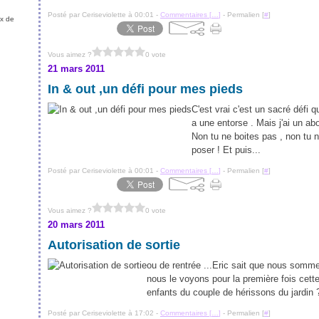
Posté par Ceriseviolette à 00:01 -
Commentaires [
…
]
- Permalien [
#
]
ux de
Vous aimez ?
0 vote
21 mars 2011
In & out ,un défi pour mes pieds
C'est vrai c'est un sacré défi 
a une entorse . Mais j'ai un ab
Non tu ne boites pas , non tu n
poser ! Et puis...
Posté par Ceriseviolette à 00:01 -
Commentaires [
…
]
- Permalien [
#
]
Vous aimez ?
0 vote
20 mars 2011
Autorisation de sortie
ou de rentrée ...Eric sait que nous sommes
nous le voyons pour la première fois cett
enfants du couple de hérissons du jardin ?
Posté par Ceriseviolette à 17:02 -
Commentaires [
…
]
- Permalien [
#
]