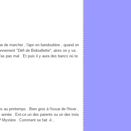
que de marcher , l'apn en bandoulière , quand on
onnement "Défi de Bidouillette", alors on y va .
'as pas mal . Et puis il y aura des bancs où te
 au printemps . Bien gros à l'issue de l'hiver ,
e année . Est-ce un des parents ou un des trois
 Mystère . Comment se fait -il...