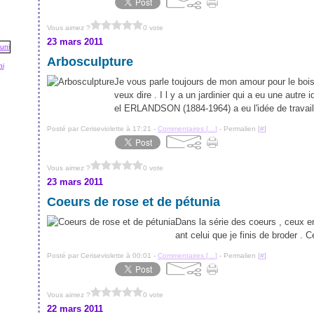
Vous aimez ?
0 vote
23 mars 2011
Arbosculpture
ni
Je vous parle toujours de mon amour pour le bois 
veux dire . I l y a un jardinier qui a eu une autre 
el ERLANDSON (1884-1964) a eu l'idée de travaill
Posté par Ceriseviolette à 17:21 -
Commentaires [
…
]
- Permalien [
#
]
Vous aimez ?
0 vote
23 mars 2011
Coeurs de rose et de pétunia
Dans la série des coeurs , ceux e
ant celui que je finis de broder . C
Posté par Ceriseviolette à 00:01 -
Commentaires [
…
]
- Permalien [
#
]
Vous aimez ?
0 vote
22 mars 2011