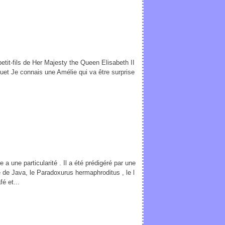
petit-fils de Her Majesty the Queen Elisabeth II
uet Je connais une Amélie qui va être surprise
.
e a une particularité . Il a été prédigéré par une
le de Java, le Paradoxurus hermaphroditus , le l
é et...