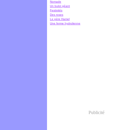
Nomade
Un bulot géant
Festivités
Des roses
Le père Hamel
Une ferme hydrolienne
Publicité