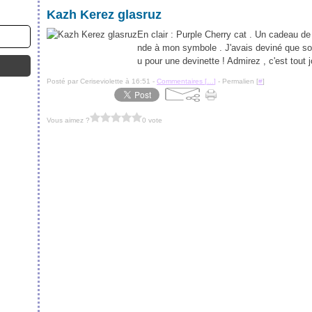
Kazh Kerez glasruz
En clair : Purple Cherry cat . Un cadeau de
nde à mon symbole . J'avais deviné que son
u pour une devinette ! Admirez , c'est tout j
Posté par Ceriseviolette à 16:51 -
Commentaires [
…
]
- Permalien [
#
]
Vous aimez ?
0 vote