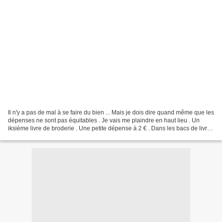
Il n'y a pas de mal à se faire du bien ... Mais je dois dire quand même que les
dépenses ne sont pas équitables . Je vais me plaindre en haut lieu . Un
iksième livre de broderie . Une petite dépense à 2 € . Dans les bacs de livres
bradés, en grande surface...