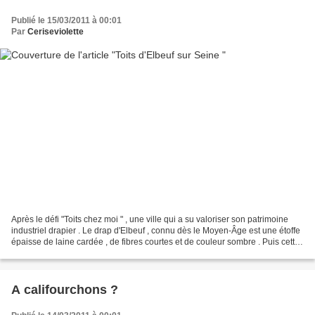
Publié le 15/03/2011 à 00:01
Par
Ceriseviolette
Après le défi "Toits chez moi " , une ville qui a su valoriser son patrimoine
industriel drapier . Le drap d'Elbeuf , connu dès le Moyen-Âge est une étoffe
épaisse de laine cardée , de fibres courtes et de couleur sombre . Puis cette
toile devient plus...
A califourchons ?