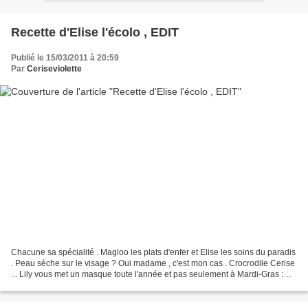
Recette d'Elise l'écolo , EDIT
Publié le 15/03/2011 à 20:59
Par
Ceriseviolette
Chacune sa spécialité . Magloo les plats d'enfer et Elise les soins du paradis
. Peau sèche sur le visage ? Oui madame , c'est mon cas . Crocrodile Cerise
... Lily vous met un masque toute l'année et pas seulement à Mardi-Gras :
Mélanger du miel avec...