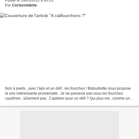
Publié le 14/03/2011 à 00:01
Par
Ceriseviolette
Non à pieds , avec l'apn et un défi : les fourches ! Bidouillette nous propose
là une intéressante promenade . Je ne passerai pas sous les fourches
caudines , sûrement pas . Capituler pour un défi ? Qui plus est , comme une
fourche çà peut être un embranchement...