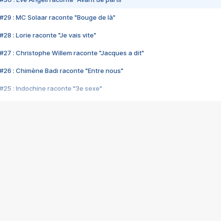
#29 : MC Solaar raconte "Bouge de là"
28 : Lorie raconte "Je vais vite"
#27 : Christophe Willem raconte "Jacques a dit"
#26 : Chimène Badi raconte "Entre nous"
#25 : Indochine raconte "3e sexe"
#24 : Zaho raconte "C'est chelou"
#23 : Patrick Bruel raconte "Au café des délices"
#22 : Kyo raconte "Le chemin"
#21 : Nolwenn Leroy raconte "Cassé"
#20 : Patrick Hernandez raconte "Born to be alive"
#19 : Lorie raconte "Près de moi"
#18 : Michael Jones raconte "A nos actes manqués" (avec Jean-Jacque