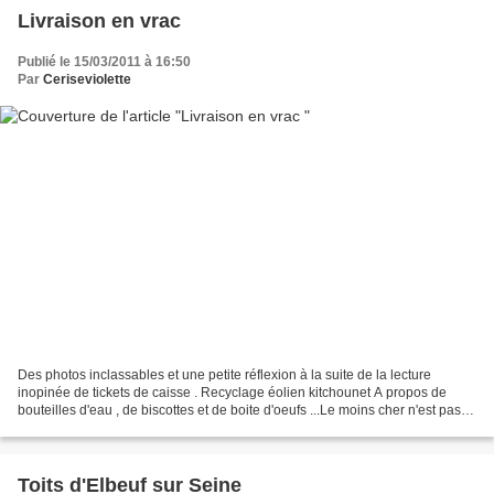
Livraison en vrac
Publié le 15/03/2011 à 16:50
Par
Ceriseviolette
Des photos inclassables et une petite réflexion à la suite de la lecture
inopinée de tickets de caisse . Recyclage éolien kitchounet A propos de
bouteilles d'eau , de biscottes et de boite d'oeufs ...Le moins cher n'est pas
celui que l'on croit . Chez...
Toits d'Elbeuf sur Seine