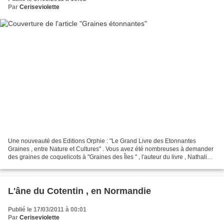
Par
Ceriseviolette
Une nouveauté des Editions Orphie : "Le Grand Livre des Etonnantes
Graines , entre Nature et Cultures" . Vous avez été nombreuses à demander
des graines de coquelicots à "Graines des Îles " , l'auteur du livre , Nathalie
Vidal a participé à la création...
L'âne du Cotentin , en Normandie
Publié le 17/03/2011 à 00:01
Par
Ceriseviolette