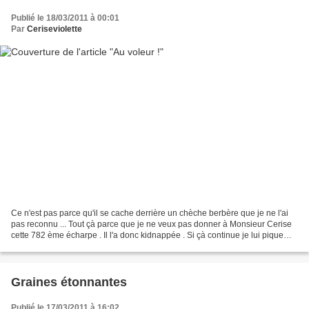
Publié le 18/03/2011 à 00:01
Par
Ceriseviolette
Ce n'est pas parce qu'il se cache derrière un chèche berbère que je ne l'ai
pas reconnu ... Tout çà parce que je ne veux pas donner à Monsieur Cerise
cette 782 ème écharpe . Il l'a donc kidnappée . Si çà continue je lui pique
celle que Mandine a faite...
Graines étonnantes
Publié le 17/03/2011 à 16:02